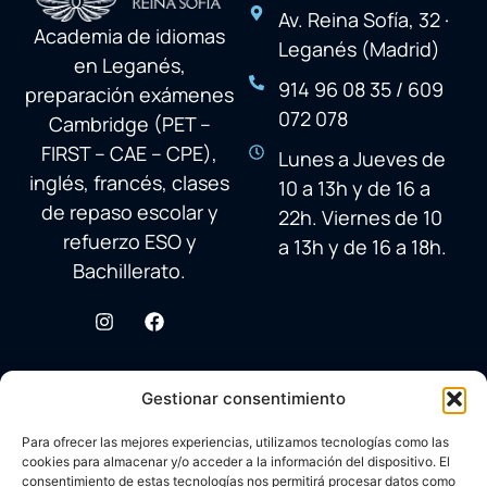
Av. Reina Sofía, 32 ·
Academia de idiomas
Leganés (Madrid)
en Leganés,
914 96 08 35 / 609
preparación exámenes
072 078
Cambridge (PET –
FIRST – CAE – CPE),
Lunes a Jueves de
inglés, francés, clases
10 a 13h y de 16 a
de repaso escolar y
22h. Viernes de 10
refuerzo ESO y
a 13h y de 16 a 18h.
Bachillerato.
Gestionar consentimiento
Para ofrecer las mejores experiencias, utilizamos tecnologías como las
cookies para almacenar y/o acceder a la información del dispositivo. El
consentimiento de estas tecnologías nos permitirá procesar datos como