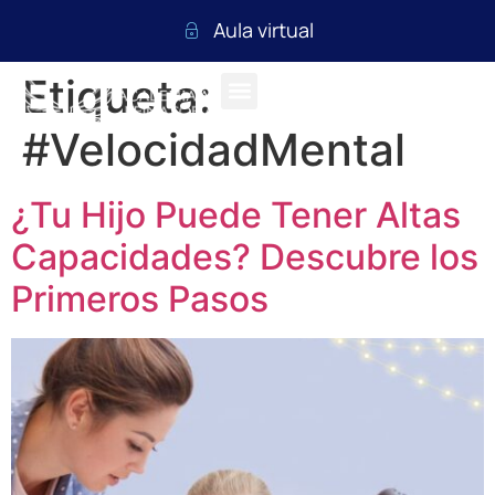
Aula virtual
Etiqueta:
#VelocidadMental
¿Tu Hijo Puede Tener Altas
Capacidades? Descubre los
Primeros Pasos