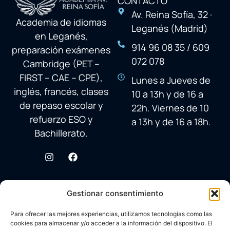
CONTACTO
Av. Reina Sofía, 32 ·
Academia de idiomas
Leganés (Madrid)
en Leganés,
914 96 08 35 / 609
preparación exámenes
072 078
Cambridge (PET –
FIRST – CAE – CPE),
Lunes a Jueves de
inglés, francés, clases
10 a 13h y de 16 a
de repaso escolar y
22h. Viernes de 10
refuerzo ESO y
a 13h y de 16 a 18h.
Bachillerato.
Gestionar consentimiento
Para ofrecer las mejores experiencias, utilizamos tecnologías como las
cookies para almacenar y/o acceder a la información del dispositivo. El