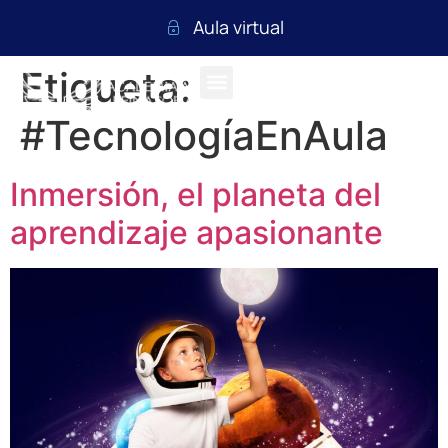
Aula virtual
Etiqueta:
#TecnologíaEnAula
Inmersión, el planeta del
aprendizaje apasionante