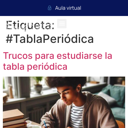
Aula virtual
Etiqueta:
#TablaPeriódica
Trucos para estudiarse la
tabla periódica