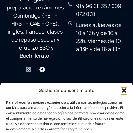
914 96 08 35 / 609
preparación exámenes
072 078
Cambridge (PET –
FIRST – CAE – CPE),
Lunes a Jueves de
inglés, francés, clases
10 a 13h y de 16 a
de repaso escolar y
22h. Viernes de 10
refuerzo ESO y
a 13h y de 16 a 18h.
Bachillerato.
Gestionar consentimiento
Para ofrecer las mejores experiencias, utilizamos tecnologías como las
cookies para almacenar y/o acceder a la información del dispositivo. El
consentimiento de estas tecnologías nos permitirá procesar datos como
el comportamiento de navegación o las identificaciones únicas en este
sitio. No consentir o retirar el consentimiento, puede afectar
negativamente a ciertas características y funciones.