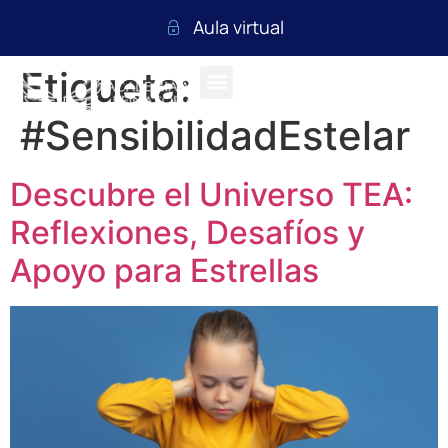
Aula virtual
Etiqueta:
#SensibilidadEstelar
Descubre el Universo TEA:
Reflexiones, Desafíos y
Apoyo para Estrellas