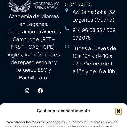
CONTACTO
Av. Reina Sofía, 32 ·
Academia de idiomas
Leganés (Madrid)
en Leganés,
914 96 08 35 / 609
preparación exámenes
072 078
Cambridge (PET –
FIRST – CAE – CPE),
Lunes a Jueves de
inglés, francés, clases
10 a 13h y de 16 a
de repaso escolar y
22h. Viernes de 10
refuerzo ESO y
a 13h y de 16 a 18h.
Bachillerato.
Gestionar consentimiento
Para ofrecer las mejores experiencias, utilizamos tecnologías como las