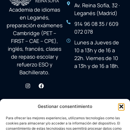
Av. Reina Sofía, 32 ·
Academia de idiomas
Leganés (Madrid)
en Leganés,
914 96 08 35 / 609
preparación exámenes
072 078
Cambridge (PET –
FIRST – CAE – CPE),
Lunes a Jueves de
inglés, francés, clases
10 a 13h y de 16 a
de repaso escolar y
22h. Viernes de 10
refuerzo ESO y
a 13h y de 16 a 18h.
Bachillerato.
Gestionar consentimiento
Para ofrecer las mejores experiencias, utilizamos tecnologías como las
cookies para almacenar y/o acceder a la información del dispositivo. El
consentimiento de estas tecnologías nos permitirá procesar datos como