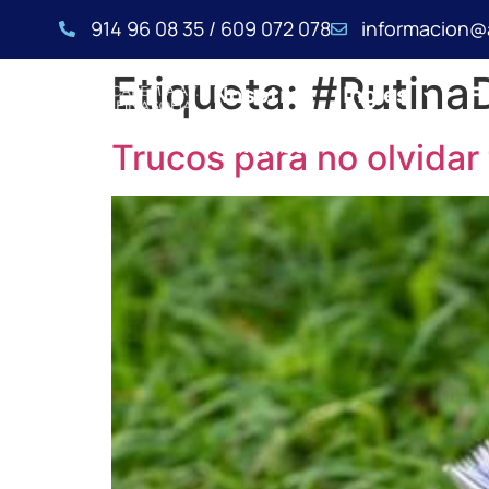
914 96 08 35 / 609 072 078
informacion@
Etiqueta:
#Rutina
Nosotros
Inglés
F
Contacto
Trucos para no olvidar