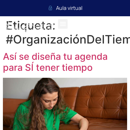
Aula virtual
Etiqueta:
#OrganizaciónDelTie
Así se diseña tu agenda
para SÍ tener tiempo