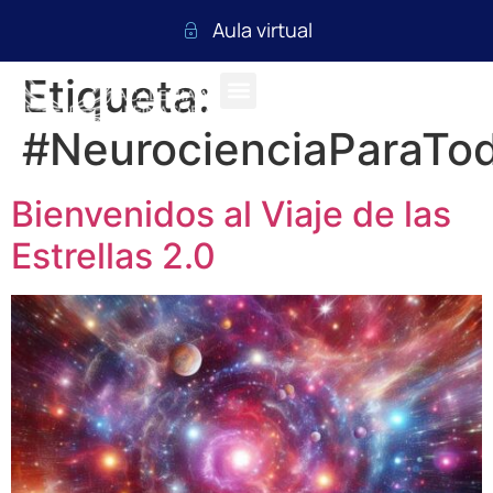
Aula virtual
Etiqueta:
#NeurocienciaParaTo
Bienvenidos al Viaje de las
Estrellas 2.0