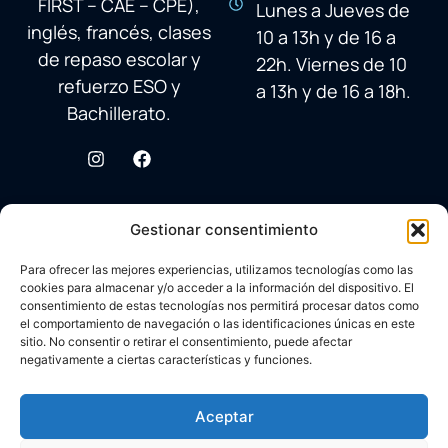
FIRST – CAE – CPE),
Lunes a Jueves de
inglés, francés, clases
10 a 13h y de 16 a
de repaso escolar y
22h. Viernes de 10
refuerzo ESO y
a 13h y de 16 a 18h.
Bachillerato.
Gestionar consentimiento
Para ofrecer las mejores experiencias, utilizamos tecnologías como las
cookies para almacenar y/o acceder a la información del dispositivo. El
consentimiento de estas tecnologías nos permitirá procesar datos como
el comportamiento de navegación o las identificaciones únicas en este
sitio. No consentir o retirar el consentimiento, puede afectar
negativamente a ciertas características y funciones.
© 2026 Academia Avenida Reina Sofía
Desarrollado con ♥ por
Carlos Corral
en colaboración con
Aceptar
Aviso legal
Brandy&Co