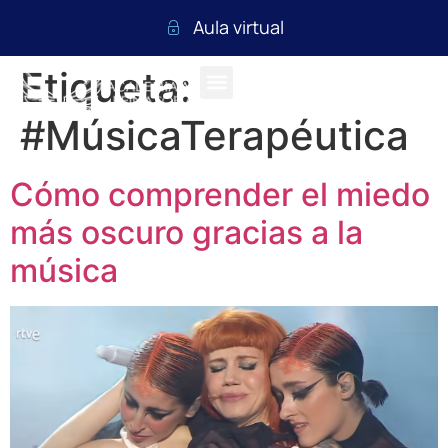
Aula virtual
Etiqueta:
#MúsicaTerapéutica
Cómo comprender el miedo
más oscuro gracias a la
música