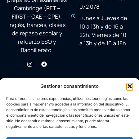
072 078
Cambridge (PET –
FIRST – CAE – CPE),
Lunes a Jueves de
inglés, francés, clases
10 a 13h y de 16 a
de repaso escolar y
22h. Viernes de 10
refuerzo ESO y
a 13h y de 16 a 18h.
Bachillerato.
Gestionar consentimiento
Para ofrecer las mejores experiencias, utilizamos tecnologías como las
cookies para almacenar y/o acceder a la información del dispositivo. El
consentimiento de estas tecnologías nos permitirá procesar datos como
el comportamiento de navegación o las identificaciones únicas en este
sitio. No consentir o retirar el consentimiento, puede afectar
negativamente a ciertas características y funciones.
© 2026 Academia Avenida Reina Sofía