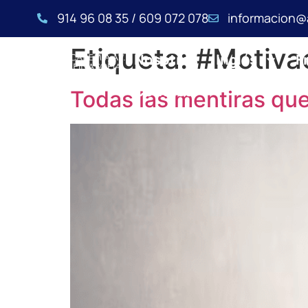
914 96 08 35 / 609 072 078
informacion@
Etiqueta:
#Motivac
Nosotros
Inglés
F
Contacto
Todas las mentiras que