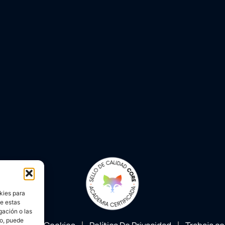
kies para
de estas
gación o las
to, puede