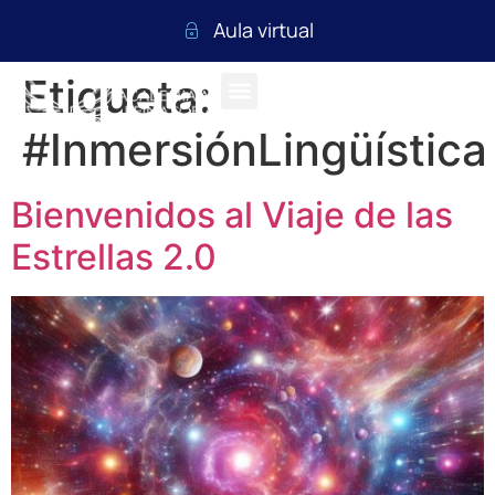
Aula virtual
Etiqueta:
#InmersiónLingüística
Bienvenidos al Viaje de las
Estrellas 2.0