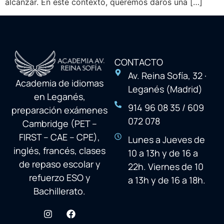
alcanzar. En este contexto, queremos daros una […]
CONTACTO
Av. Reina Sofía, 32 ·
Academia de idiomas
Leganés (Madrid)
en Leganés,
914 96 08 35 / 609
preparación exámenes
072 078
Cambridge (PET –
FIRST – CAE – CPE),
Lunes a Jueves de
inglés, francés, clases
10 a 13h y de 16 a
de repaso escolar y
22h. Viernes de 10
refuerzo ESO y
a 13h y de 16 a 18h.
Bachillerato.