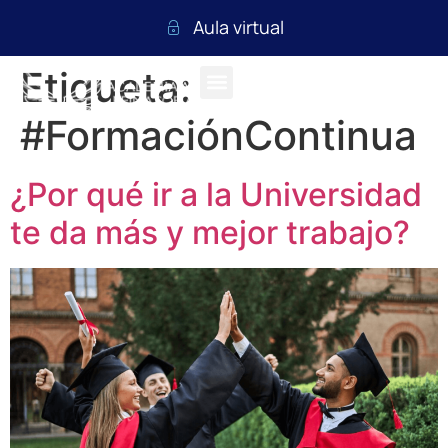
Aula virtual
Etiqueta:
#FormaciónContinua
¿Por qué ir a la Universidad
te da más y mejor trabajo?