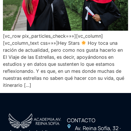
[vc_row pix_particles_check=»»][vc_column]
[vc_column_text css=»»]Hey Stars
Hoy toca una
ración de actualidad, pero como nos gusta hacerlo en
El Viaje de las Estrellas, es decir, apoyándonos en
estudios y en datos que sustenten lo que estamos
reflexionando. Y es que, en un mes donde muchas de
nuestras estrellas no saben qué hacer con su vida, qué
itinerario […]
CONTACTO
Av. Reina Sofía, 32 ·