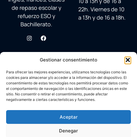
10 a 13h y de 16 a
de repaso escolar y
22h. Viernes de 10
refuerzo ESO y
a 13h y de 16 a 18h.
Bachillerato.
Gestionar consentimiento
Para ofrecer las mejores experiencias, utilizamos tecnologías como las
cookies para almacenar y/o acceder a la información del dispositivo. El
consentimiento de estas tecnologías nos permitirá procesar datos como
el comportamiento de navegación o las identificaciones únicas en este
sitio. No consentir o retirar el consentimiento, puede afectar
negativamente a ciertas características y funciones.
© 2026 Academia Avenida Reina Sofía
Desarrollado con ♥ por
Carlos Corral
en colaboración con
Aceptar
Aviso legal
Brandy&Co
Política Cookies
Denegar