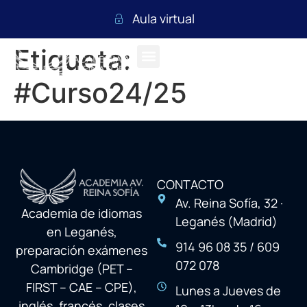
Aula virtual
Etiqueta:
#Curso24/25
CONTACTO
Av. Reina Sofía, 32 ·
Academia de idiomas
Leganés (Madrid)
en Leganés,
914 96 08 35 / 609
preparación exámenes
072 078
Cambridge (PET –
FIRST – CAE – CPE),
Lunes a Jueves de
inglés, francés, clases