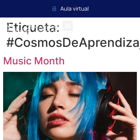
Aula virtual
Etiqueta:
#CosmosDeAprendiza
Music Month