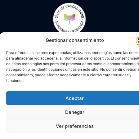
Gestionar consentimiento
© 2026 Academia Avenida Reina Sofía
Desarrollado con ♥ por
Carlos Corral
en colaboración con
Aviso legal
Para ofrecer las mejores experiencias, utilizamos tecnologías como las cook
Brandy&Co
para almacenar y/o acceder a la información del dispositivo. El consentimien
Política Cookies
de estas tecnologías nos permitirá procesar datos como el comportamiento 
navegación o las identificaciones únicas en este sitio. No consentir o retirar e
Política De Privacidad
consentimiento, puede afectar negativamente a ciertas características y
funciones.
Trabaja con nosotros
Aceptar
Denegar
Ver preferencias