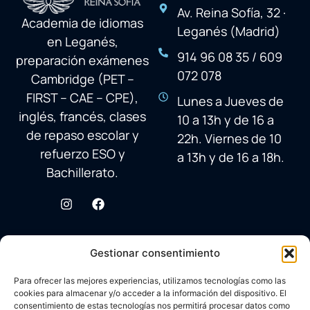
Av. Reina Sofía, 32 ·
Academia de idiomas
Leganés (Madrid)
en Leganés,
914 96 08 35 / 609
preparación exámenes
072 078
Cambridge (PET –
FIRST – CAE – CPE),
Lunes a Jueves de
inglés, francés, clases
10 a 13h y de 16 a
de repaso escolar y
22h. Viernes de 10
refuerzo ESO y
a 13h y de 16 a 18h.
Bachillerato.
Gestionar consentimiento
Para ofrecer las mejores experiencias, utilizamos tecnologías como las
cookies para almacenar y/o acceder a la información del dispositivo. El
consentimiento de estas tecnologías nos permitirá procesar datos como