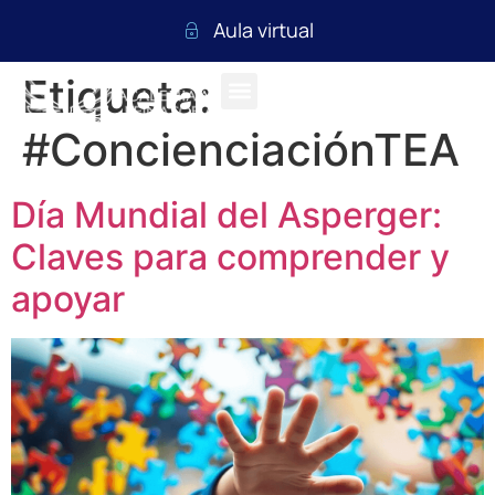
Aula virtual
Etiqueta:
#ConcienciaciónTEA
Día Mundial del Asperger:
Claves para comprender y
apoyar