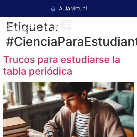
Aula virtual
Etiqueta:
#CienciaParaEstudian
Trucos para estudiarse la
tabla periódica