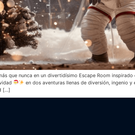
n más que nunca en un divertidísimo Escape Room inspirado
avidad
en dos aventuras llenas de diversión, ingenio y 
d […]