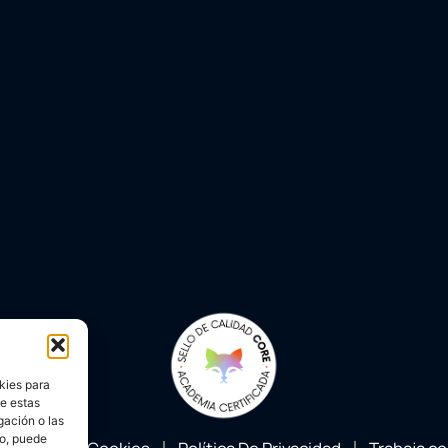
kies para
de estas
gación o las
to, puede