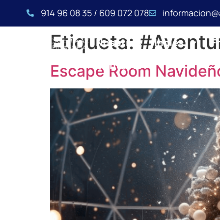
914 96 08 35 / 609 072 078
informacion@
Etiqueta:
#Aventur
Nosotros
Inglés
F
Contacto
Escape Room Navideñ