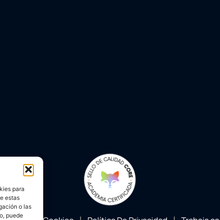
kies para
de estas
gación o las
to, puede