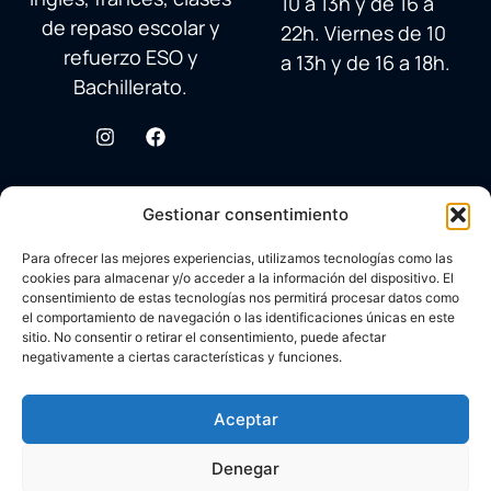
10 a 13h y de 16 a
de repaso escolar y
22h. Viernes de 10
refuerzo ESO y
a 13h y de 16 a 18h.
Bachillerato.
Gestionar consentimiento
Para ofrecer las mejores experiencias, utilizamos tecnologías como las
cookies para almacenar y/o acceder a la información del dispositivo. El
consentimiento de estas tecnologías nos permitirá procesar datos como
el comportamiento de navegación o las identificaciones únicas en este
sitio. No consentir o retirar el consentimiento, puede afectar
negativamente a ciertas características y funciones.
© 2026 Academia Avenida Reina Sofía
Desarrollado con ♥ por
Carlos Corral
en colaboración con
Aceptar
Aviso legal
Brandy&Co
Política Cookies
Denegar