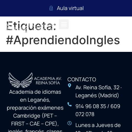
Aula virtual
Etiqueta:
#AprendiendoIngles
CONTACTO
Av. Reina Sofía, 32 ·
Academia de idiomas
Leganés (Madrid)
en Leganés,
914 96 08 35 / 609
preparación exámenes
072 078
Cambridge (PET –
FIRST – CAE – CPE),
Lunes a Jueves de
inglés, francés, clases