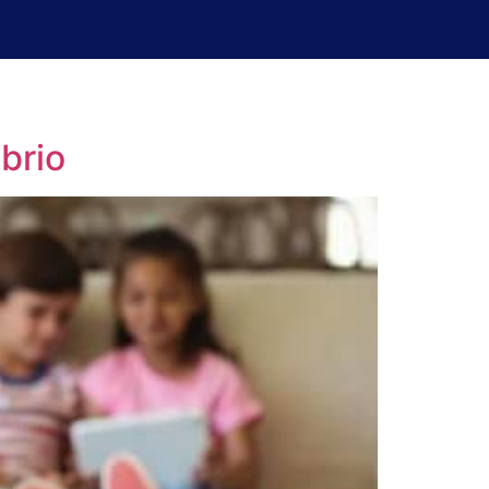
uperación de exámenes
Blog
brio