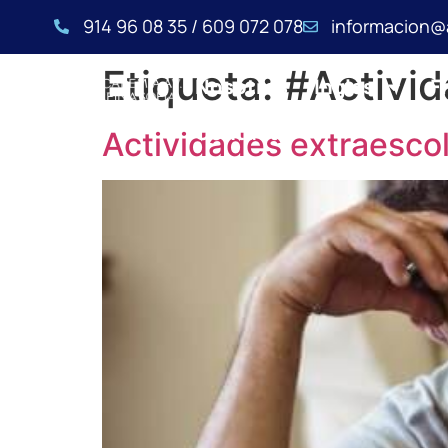
914 96 08 35 / 609 072 078
informacion@
Etiqueta:
#Activi
Nosotros
Inglés
F
Contacto
Actividades extraescol