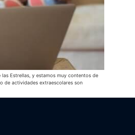
 las Estrellas, y estamos muy contentos de
o de actividades extraescolares son