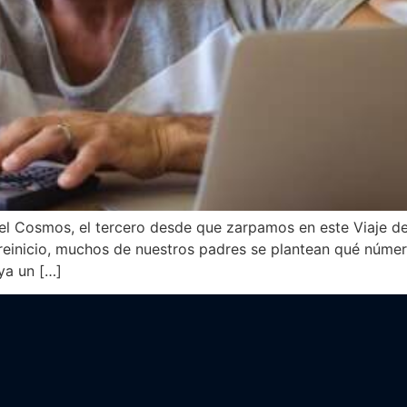
el Cosmos, el tercero desde que zarpamos en este Viaje de
reinicio, muchos de nuestros padres se plantean qué númer
ya un […]