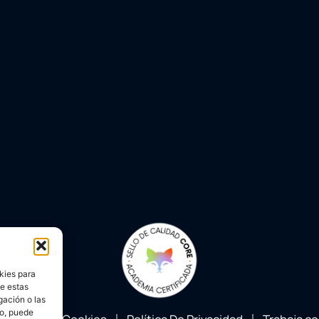
kies para
de estas
gación o las
to, puede