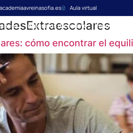
academiaavreinasofia.es
Aula virtual
dadesExtraescolares
rancés
Intensivos de verano
Impulso y s
ares: cómo encontrar el equili