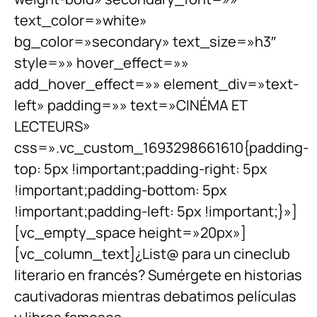
text_color=»white»
bg_color=»secondary» text_size=»h3″
style=»» hover_effect=»»
add_hover_effect=»» element_div=»text-
left» padding=»» text=»CINÉMA ET
LECTEURS»
css=».vc_custom_1693298661610{padding-
top: 5px !important;padding-right: 5px
!important;padding-bottom: 5px
!important;padding-left: 5px !important;}»]
[vc_empty_space height=»20px»]
[vc_column_text]¿List@ para un cineclub
literario en francés? Sumérgete en historias
cautivadoras mientras debatimos películas