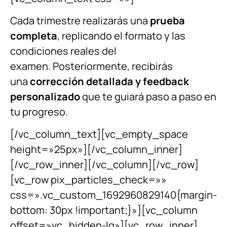
Cada trimestre realizarás una
prueba
completa
, replicando el formato y las
condiciones reales del
examen. Posteriormente, recibirás
una
corrección detallada y feedback
personalizado
que te guiará paso a paso en
tu progreso.
[/vc_column_text][vc_empty_space
height=»25px»][/vc_column_inner]
[/vc_row_inner][/vc_column][/vc_row]
[vc_row pix_particles_check=»»
css=».vc_custom_1692960829140{margin-
bottom: 30px !important;}»][vc_column
offset=»vc_hidden-lg»][vc_row_inner]