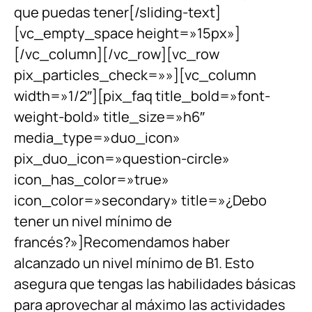
que puedas tener[/sliding-text]
[vc_empty_space height=»15px»]
[/vc_column][/vc_row][vc_row
pix_particles_check=»»][vc_column
width=»1/2″][pix_faq title_bold=»font-
weight-bold» title_size=»h6″
media_type=»duo_icon»
pix_duo_icon=»question-circle»
icon_has_color=»true»
icon_color=»secondary» title=»¿Debo
tener un nivel mínimo de
francés?»]Recomendamos haber
alcanzado un nivel mínimo de B1. Esto
asegura que tengas las habilidades básicas
para aprovechar al máximo las actividades