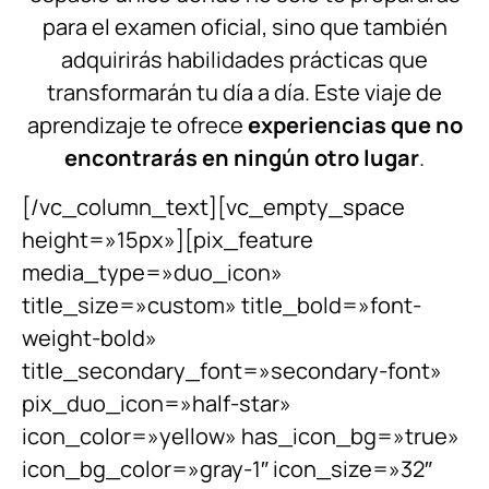
para el examen oficial, sino que también
adquirirás habilidades prácticas que
transformarán tu día a día. Este viaje de
aprendizaje te ofrece
experiencias que no
encontrarás en ningún otro lugar
.
[/vc_column_text][vc_empty_space
height=»15px»][pix_feature
media_type=»duo_icon»
title_size=»custom» title_bold=»font-
weight-bold»
title_secondary_font=»secondary-font»
pix_duo_icon=»half-star»
icon_color=»yellow» has_icon_bg=»true»
icon_bg_color=»gray-1″ icon_size=»32″