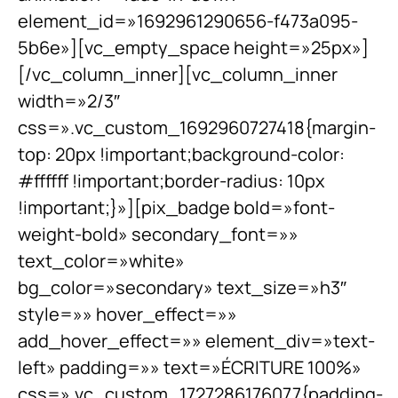
element_id=»1692961290656-f473a095-
5b6e»][vc_empty_space height=»25px»]
[/vc_column_inner][vc_column_inner
width=»2/3″
css=».vc_custom_1692960727418{margin-
top: 20px !important;background-color:
#ffffff !important;border-radius: 10px
!important;}»][pix_badge bold=»font-
weight-bold» secondary_font=»»
text_color=»white»
bg_color=»secondary» text_size=»h3″
style=»» hover_effect=»»
add_hover_effect=»» element_div=»text-
left» padding=»» text=»ÉCRITURE 100%»
css=».vc_custom_1727286176077{padding-