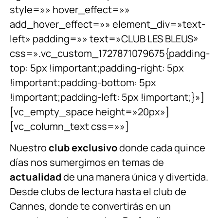
style=»» hover_effect=»»
add_hover_effect=»» element_div=»text-
left» padding=»» text=»CLUB LES BLEUS»
css=».vc_custom_1727871079675{padding-
top: 5px !important;padding-right: 5px
!important;padding-bottom: 5px
!important;padding-left: 5px !important;}»]
[vc_empty_space height=»20px»]
[vc_column_text css=»»]
Nuestro
club exclusivo
donde cada quince
días nos sumergimos en temas de
actualidad
de una manera única y divertida.
Desde clubs de lectura hasta el club de
Cannes, donde te convertirás en un