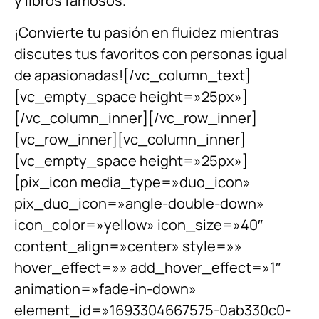
y libros famosos.
¡Convierte tu pasión en fluidez mientras
discutes tus favoritos con personas igual
de apasionadas![/vc_column_text]
[vc_empty_space height=»25px»]
[/vc_column_inner][/vc_row_inner]
[vc_row_inner][vc_column_inner]
[vc_empty_space height=»25px»]
[pix_icon media_type=»duo_icon»
pix_duo_icon=»angle-double-down»
icon_color=»yellow» icon_size=»40″
content_align=»center» style=»»
hover_effect=»» add_hover_effect=»1″
animation=»fade-in-down»
element_id=»1693304667575-0ab330c0-