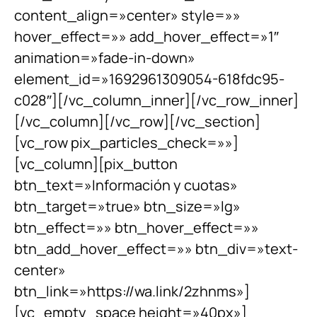
content_align=»center» style=»»
hover_effect=»» add_hover_effect=»1″
animation=»fade-in-down»
element_id=»1692961309054-618fdc95-
c028″][/vc_column_inner][/vc_row_inner]
[/vc_column][/vc_row][/vc_section]
[vc_row pix_particles_check=»»]
[vc_column][pix_button
btn_text=»Información y cuotas»
btn_target=»true» btn_size=»lg»
btn_effect=»» btn_hover_effect=»»
btn_add_hover_effect=»» btn_div=»text-
center»
btn_link=»https://wa.link/2zhnms»]
[vc_empty_space height=»40px»]