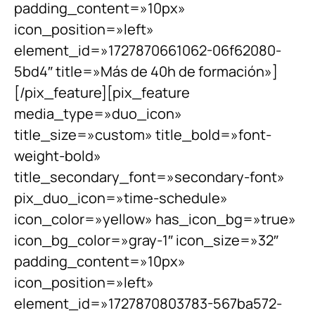
padding_content=»10px»
icon_position=»left»
element_id=»1727870661062-06f62080-
5bd4″ title=»Más de 40h de formación»]
[/pix_feature][pix_feature
media_type=»duo_icon»
title_size=»custom» title_bold=»font-
weight-bold»
title_secondary_font=»secondary-font»
pix_duo_icon=»time-schedule»
icon_color=»yellow» has_icon_bg=»true»
icon_bg_color=»gray-1″ icon_size=»32″
padding_content=»10px»
icon_position=»left»
element_id=»1727870803783-567ba572-