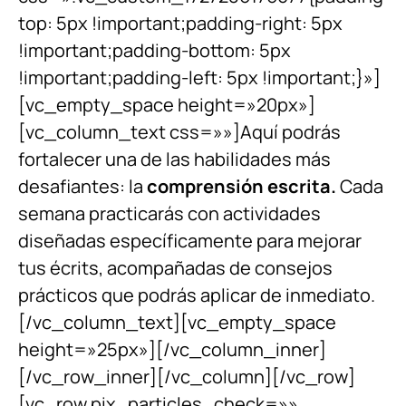
top: 5px !important;padding-right: 5px
!important;padding-bottom: 5px
!important;padding-left: 5px !important;}»]
[vc_empty_space height=»20px»]
[vc_column_text css=»»]Aquí podrás
fortalecer una de las habilidades más
desafiantes: la
comprensión escrita.
Cada
semana practicarás con actividades
diseñadas específicamente para mejorar
tus écrits, acompañadas de consejos
prácticos que podrás aplicar de inmediato.
[/vc_column_text][vc_empty_space
height=»25px»][/vc_column_inner]
[/vc_row_inner][/vc_column][/vc_row]
[vc_row pix_particles_check=»»