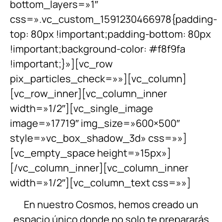
bottom_layers=»1″
css=».vc_custom_1591230466978{padding-
top: 80px !important;padding-bottom: 80px
!important;background-color: #f8f9fa
!important;}»][vc_row
pix_particles_check=»»][vc_column]
[vc_row_inner][vc_column_inner
width=»1/2″][vc_single_image
image=»17719″ img_size=»600×500″
style=»vc_box_shadow_3d» css=»»]
[vc_empty_space height=»15px»]
[/vc_column_inner][vc_column_inner
width=»1/2″][vc_column_text css=»»]
En nuestro Cosmos, hemos creado un
espacio único donde no solo te prepararás