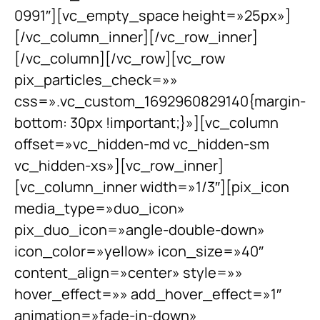
0991″][vc_empty_space height=»25px»]
[/vc_column_inner][/vc_row_inner]
[/vc_column][/vc_row][vc_row
pix_particles_check=»»
css=».vc_custom_1692960829140{margin-
bottom: 30px !important;}»][vc_column
offset=»vc_hidden-md vc_hidden-sm
vc_hidden-xs»][vc_row_inner]
[vc_column_inner width=»1/3″][pix_icon
media_type=»duo_icon»
pix_duo_icon=»angle-double-down»
icon_color=»yellow» icon_size=»40″
content_align=»center» style=»»
hover_effect=»» add_hover_effect=»1″
animation=»fade-in-down»