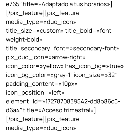
e765″ title=»Adaptado a tus horarios»]
[/pix_feature][pix_feature
media_type=»duo_icon»
title_size=»custom» title_bold=»font-
weight-bold»
title_secondary_font=»secondary-font»
pix_duo_icon=»arrow-right»
icon_color=»yellow» has_icon_bg=»true»
icon_bg_color=»gray-1″ icon_size=»32″
padding_content=»10px»
icon_position=»left»
element_id=»1727870839542-dd8b86c5-
d6a4″ title=»Acceso trimestral»]
[/pix_feature][pix_feature
media_type=»duo_icon»