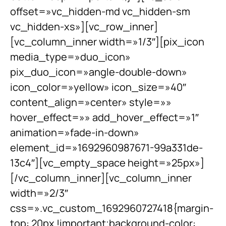
offset=»vc_hidden-md vc_hidden-sm
vc_hidden-xs»][vc_row_inner]
[vc_column_inner width=»1/3″][pix_icon
media_type=»duo_icon»
pix_duo_icon=»angle-double-down»
icon_color=»yellow» icon_size=»40″
content_align=»center» style=»»
hover_effect=»» add_hover_effect=»1″
animation=»fade-in-down»
element_id=»1692960987671-99a331de-
13c4″][vc_empty_space height=»25px»]
[/vc_column_inner][vc_column_inner
width=»2/3″
css=».vc_custom_1692960727418{margin-
top: 20px !important;background-color: