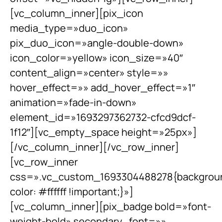
[vc_column_inner][pix_icon
media_type=»duo_icon»
pix_duo_icon=»angle-double-down»
icon_color=»yellow» icon_size=»40″
content_align=»center» style=»»
hover_effect=»» add_hover_effect=»1″
animation=»fade-in-down»
element_id=»1693297362732-cfcd9dcf-
1f12″][vc_empty_space height=»25px»]
[/vc_column_inner][/vc_row_inner]
[vc_row_inner
css=».vc_custom_1693304488278{backgrou
color: #ffffff !important;}»]
[vc_column_inner][pix_badge bold=»font-
weight-bold» secondary_font=»»