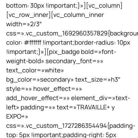
bottom: 30px !important;}»][vc_column]
[vc_row_inner][vc_column_inner
width=»2/3″
css=».vc_custom_1692960357829{backgrou
color: #ffffff !important;border-radius: 10px
!important;}»][pix_badge bold=»font-
weight-bold» secondary_font=»»
text_color=»white»
bg_color=»secondary» text_size=»h3″
style=»» hover_effect=»»
add_hover_effect=»» element_div=»text-
left» padding=»» text=»TRAVAILLE+ y
EXPO+»
css=».vc_custom_1727286354494{padding-
top: 5px !important;padding-right: 5px