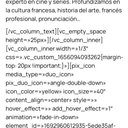
experto en cine y series. Profundizamos en
la cultura francesa, historia del arte, francés
profesional, pronunciación…
[/vc_column_text][vc_empty_space
height=»25px»][/vc_column_inner]
[vc_column_inner width=»1/3″
css=».vc_custom_1656094093262{margin-
top: 20px !important;}»][pix_icon
media_type=»duo_icon»
pix_duo_icon=»angle-double-down»
icon_color=»yellow» icon_size=»40″
content_align=»center» style=»»
hover_effect=»» add_hover_effect=»1″
animation=»fade-in-down»
element_id=»1692960612935-5ede35af-