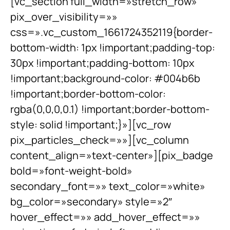
[vc_section full_width=»stretch_row»
pix_over_visibility=»»
css=».vc_custom_1661724352119{border-
bottom-width: 1px !important;padding-top:
30px !important;padding-bottom: 10px
!important;background-color: #004b6b
!important;border-bottom-color:
rgba(0,0,0,0.1) !important;border-bottom-
style: solid !important;}»][vc_row
pix_particles_check=»»][vc_column
content_align=»text-center»][pix_badge
bold=»font-weight-bold»
secondary_font=»» text_color=»white»
bg_color=»secondary» style=»2″
hover_effect=»» add_hover_effect=»»