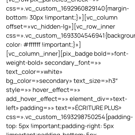
css=».vc_custom_1692960829140{margin-
bottom: 30px !important;}»][vc_column
offset=»vc_hidden-lg»][vc_row_inner
css=».vc_custom_1693304546941{backgrou
color: #ffffff !important;}»]
[vc_column_inner][pix_badge bold=»font-
weight-bold» secondary_font=»»
text_color=»white»
bg_color=»secondary» text_size=»h3″
style=»» hover_effect=»»
add_hover_effect=»» element_div=»text-
left» padding=»» text=»ÉCRITURE PLUS»
css=».vc_custom_1693298750254{padding-
top: 5px !important;padding-right: 5px
!important;padding-bottom: 5px