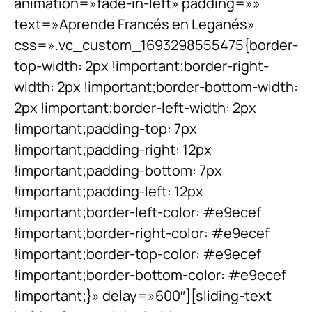
animation=»fade-in-left» padding=»»
text=»Aprende Francés en Leganés»
css=».vc_custom_1693298555475{border-
top-width: 2px !important;border-right-
width: 2px !important;border-bottom-width:
2px !important;border-left-width: 2px
!important;padding-top: 7px
!important;padding-right: 12px
!important;padding-bottom: 7px
!important;padding-left: 12px
!important;border-left-color: #e9ecef
!important;border-right-color: #e9ecef
!important;border-top-color: #e9ecef
!important;border-bottom-color: #e9ecef
!important;}» delay=»600″][sliding-text