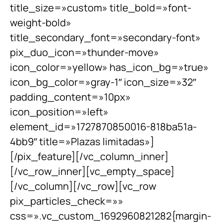
title_size=»custom» title_bold=»font-
weight-bold»
title_secondary_font=»secondary-font»
pix_duo_icon=»thunder-move»
icon_color=»yellow» has_icon_bg=»true»
icon_bg_color=»gray-1″ icon_size=»32″
padding_content=»10px»
icon_position=»left»
element_id=»1727870850016-818ba51a-
4bb9″ title=»Plazas limitadas»]
[/pix_feature][/vc_column_inner]
[/vc_row_inner][vc_empty_space]
[/vc_column][/vc_row][vc_row
pix_particles_check=»»
css=».vc_custom_1692960821282{margin-