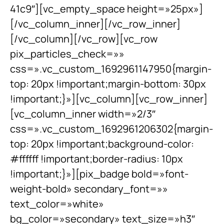
41c9″][vc_empty_space height=»25px»]
[/vc_column_inner][/vc_row_inner]
[/vc_column][/vc_row][vc_row
pix_particles_check=»»
css=».vc_custom_1692961147950{margin-
top: 20px !important;margin-bottom: 30px
!important;}»][vc_column][vc_row_inner]
[vc_column_inner width=»2/3″
css=».vc_custom_1692961206302{margin-
top: 20px !important;background-color:
#ffffff !important;border-radius: 10px
!important;}»][pix_badge bold=»font-
weight-bold» secondary_font=»»
text_color=»white»
bg_color=»secondary» text_size=»h3″