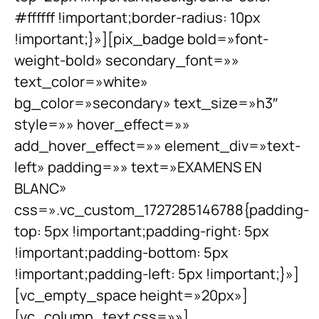
#ffffff !important;border-radius: 10px
!important;}»][pix_badge bold=»font-
weight-bold» secondary_font=»»
text_color=»white»
bg_color=»secondary» text_size=»h3″
style=»» hover_effect=»»
add_hover_effect=»» element_div=»text-
left» padding=»» text=»EXAMENS EN
BLANC»
css=».vc_custom_1727285146788{padding-
top: 5px !important;padding-right: 5px
!important;padding-bottom: 5px
!important;padding-left: 5px !important;}»]
[vc_empty_space height=»20px»]
[vc_column_text css=»»]