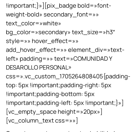
!important;}»][pix_badge bold=»font-
weight-bold» secondary_font=»»
text_color=»white»
bg_color=»secondary» text_size=»h3″
style=»» hover_effect=»»
add_hover_effect=»» element_div=»text-
left» padding=»» text=»COMUNIDAD Y
DESAROLLO PERSONAL»
css=».vc_custom_1705264808405{padding-
top: 5px !important;padding-right: 5px
!important;padding-bottom: 5px
!important;padding-left: 5px !important;}»]
[vc_empty_space height=»20px»]
[vc_column_text css=»»]