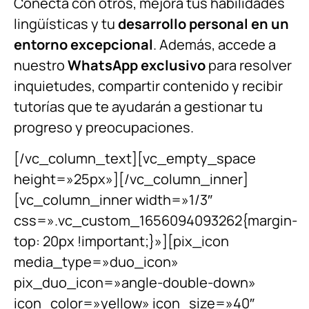
Conecta con otros, mejora tus habilidades
lingüísticas y tu
desarrollo personal en un
entorno excepcional
. Además, accede a
nuestro
WhatsApp exclusivo
para resolver
inquietudes, compartir contenido y recibir
tutorías que te ayudarán a gestionar tu
progreso y preocupaciones.
[/vc_column_text][vc_empty_space
height=»25px»][/vc_column_inner]
[vc_column_inner width=»1/3″
css=».vc_custom_1656094093262{margin-
top: 20px !important;}»][pix_icon
media_type=»duo_icon»
pix_duo_icon=»angle-double-down»
icon_color=»yellow» icon_size=»40″