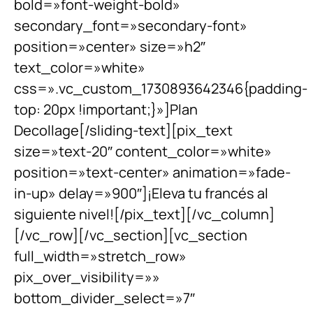
bold=»font-weight-bold»
secondary_font=»secondary-font»
position=»center» size=»h2″
text_color=»white»
css=».vc_custom_1730893642346{padding-
top: 20px !important;}»]Plan
Decollage[/sliding-text][pix_text
size=»text-20″ content_color=»white»
position=»text-center» animation=»fade-
in-up» delay=»900″]¡Eleva tu francés al
siguiente nivel![/pix_text][/vc_column]
[/vc_row][/vc_section][vc_section
full_width=»stretch_row»
pix_over_visibility=»»
bottom_divider_select=»7″