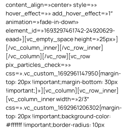
content_align=»center» style=»»
hover_effect=»» add_hover_effect=»1″
animation=»fade-in-down»
element_id=»1693297461742-24920629-
eaad»][vc_empty_space height=»25px»]
[/vc_column_inner][/vc_row_inner]
[/vc_column][/vc_row][vc_row
pix_particles_check=»»
css=».vc_custom_1692961147950{margin-
top: 20px !important;margin-bottom: 30px
!important;}»][vc_column][vc_row_inner]
[vc_column_inner width=»2/3″
css=».vc_custom_1692961206302{margin-
top: 20px !important;background-color:
#ffffff !important;border-radius: 10px